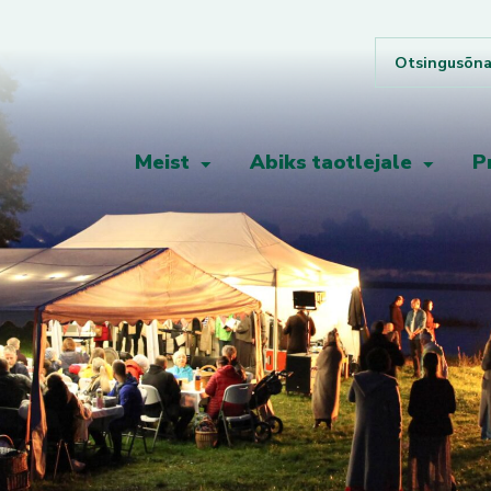
Meist
Abiks taotlejale
P