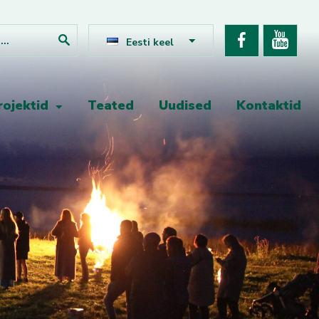
Eesti keel
rojektid
Teated
Uudised
Kontaktid