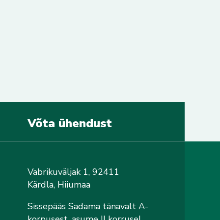
Võta ühendust
Vabrikuväljak 1, 92411
Kärdla, Hiiumaa
Sissepääs Sadama tänavalt A-
korpusest, asume II korrusel,