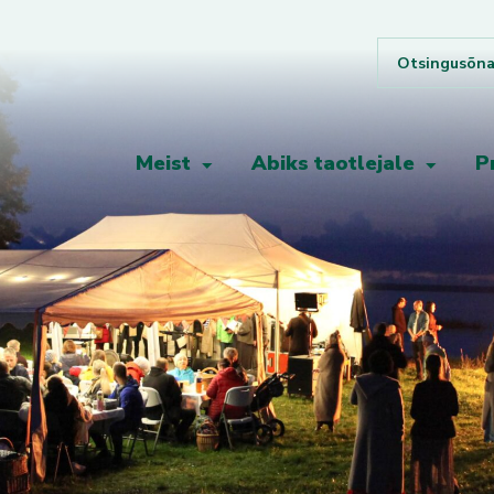
Meist
Abiks taotlejale
P