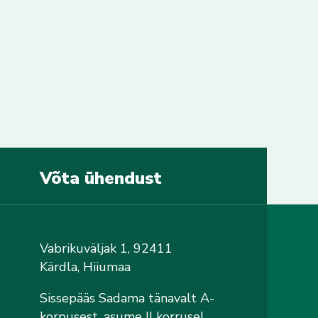
Võta ühendust
Vabrikuväljak 1, 92411
Kärdla, Hiiumaa
Sissepääs Sadama tänavalt A-
korpusest, asume II korrusel,