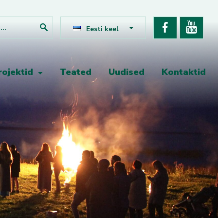
Eesti keel
rojektid
Teated
Uudised
Kontaktid